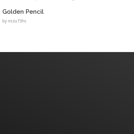
Golden Pencil
by
nszu73hs
Home
About Us
Products
Contact Us