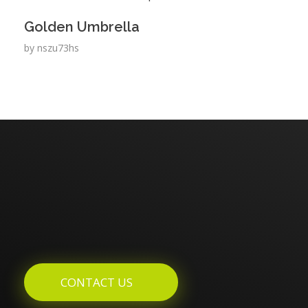
Golden Umbrella
by
nszu73hs
Enquires? Let's Talk
CONTACT US