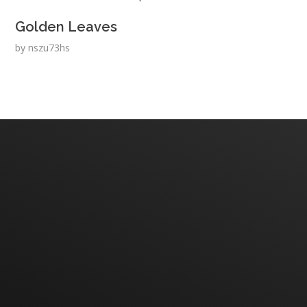
Golden Leaves
by
nszu73hs